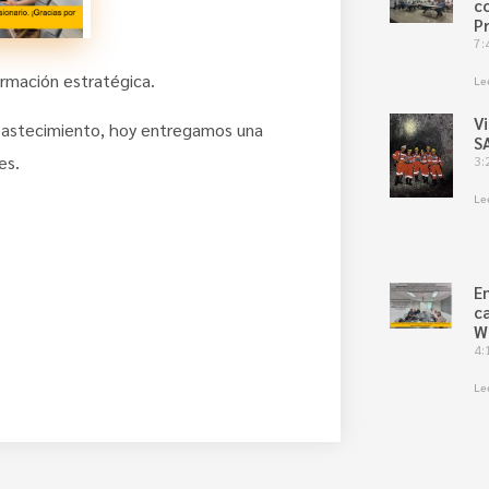
c
P
7:
ormación estratégica.
Le
V
abastecimiento, hoy entregamos una
S
es.
3:
Le
E
c
W
4:
Le