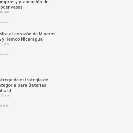
ompras y planeación de
rodenvases
46 am
er más...
isita al corazón de Mineros
A y Hemco Nicaragua
21 pm
er más...
ntrega de estrategia de
ategoria para Baterías
illard
10 pm
er más...