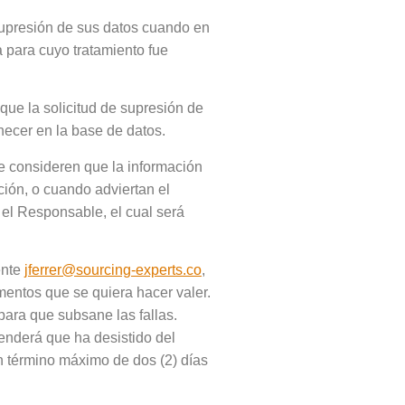
 supresión de sus datos cuando en
a para cuyo tratamiento fue
 que la solicitud de supresión de
anecer en la base de datos.
ue consideren que la información
ción, o cuando adviertan el
el Responsable, el cual será
ente
jferrer@sourcing-experts.co
,
umentos que se quiera hacer valer.
 para que subsane las fallas.
tenderá que ha desistido del
n término máximo de dos (2) días