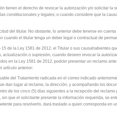
ón tienen el derecho de revocar la autorización y/o solicitar la
tías constitucionales y legales; o cuando considere que la caus
citud del titular. No obstante, lo anterior debe tenerse en cuenta
án cuando el titular tenga un deber legal o contractual de perm
lo 15 de la Ley 1581 de 2012, el Titular o sus causahabientes q
, actualización o supresión, cuando deseen revocar la autoriza
idos en la Ley 1581 de 2012, podrán presentar un reclamo ante 
 artículo anterior:
nsable del Tratamiento radicada en el correo indicado anteriorm
s que dan lugar al reclamo, la dirección, y acompañando los doc
ntro de los cinco (5) días siguientes a la recepción del reclamo
sin que el solicitante presente la información requerida, se en
tente para resolverlo, dará traslado a quien corresponda en u