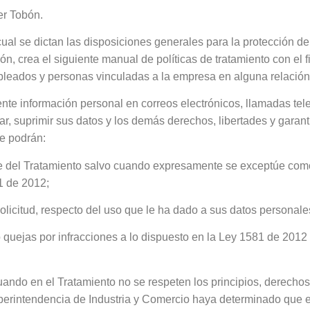
er Tobón.
ual se dictan las disposiciones generales para la protección d
ón, crea el siguiente manual de políticas de tratamiento con el
pleados y personas vinculadas a la empresa en alguna relación 
mente información personal en correos electrónicos, llamadas tel
icar, suprimir sus datos y los demás derechos, libertades y garan
te podrán:
le del Tratamiento salvo cuando expresamente se exceptúe como 
81 de 2012;
olicitud, respecto del uso que le ha dado a sus datos personale
o quejas por infracciones a lo dispuesto en la Ley 1581 de 201
 cuando en el Tratamiento no se respeten los principios, derechos
uperintendencia de Industria y Comercio haya determinado que 