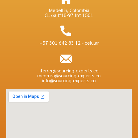
Medellín, Colombia
Cll 6a #18-97 Int 1501
+57 301 642 83 12 - celular
jferrer@sourcing-experts.co
mcorrea@sourcing-experts.co
info@sourcing-experts.co